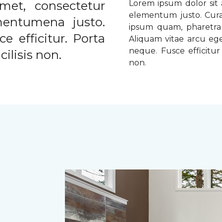
met, consectetur
Lorem ipsum dolor sit a
elementum justo. Curabi
ementumena justo.
ipsum quam, pharetra u
e efficitur. Porta
Aliquam vitae arcu ege
neque. Fusce efficitur 
ilisis non.
non.