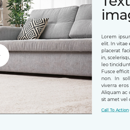
Text
ima
Lorem ipsum
elit. In vit
placerat fac
in, sceleris
Play
leo tincidun
Fusce efficit
non. In sol
viverra ero
Aliquam ac o
sit amet vel o
Call To Action