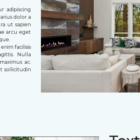
r adipiscing
arius dolor a
tra ut sapien
tae arcu eget
eque.
enim facilisis
ittis. Nulla
 maximus ac.
 sollicitudin